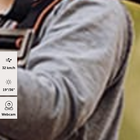
32 km/h
19°/36°
Webcam