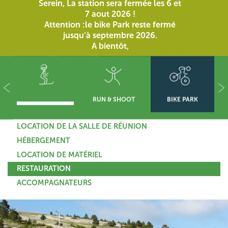
Serein, La station sera fermée les 6 et
7 aout 2026 !
Attention :le bike Park reste fermé
jusqu’à septembre 2026.
A bientôt,
RUN & SHOOT
BIKE PARK
LOCATION DE LA SALLE DE RÉUNION
HÉBERGEMENT
LOCATION DE MATÉRIEL
RESTAURATION
ACCOMPAGNATEURS