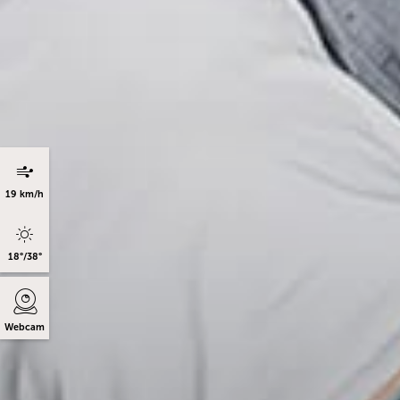
19 km/h
18°/38°
Webcam