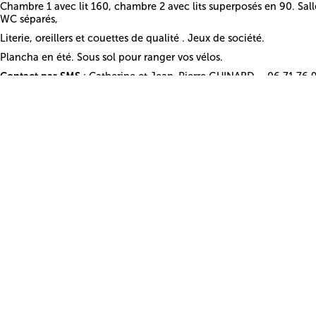
Chambre 1 avec lit 160, chambre 2 avec lits superposés en 90. Sall
WC séparés,
Literie, oreillers et couettes de qualité . Jeux de société.
Plancha en été. Sous sol pour ranger vos vélos.
Contact par SMS
: Catherine et Jean-Pierre GUINARD – 06 71 76 
86 27 45 81
Mail :
jipecath@hotmail.fr