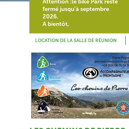
Attention :le bike Park reste
NS
FUN TRAMPO
TUBING
DÉV
S
fermé jusqu’à septembre
de 15 à 100 kg
à partir de 3 ans
plus 
2026.
ns
A bientôt,
LOCATION DE LA SALLE DE RÉUNION