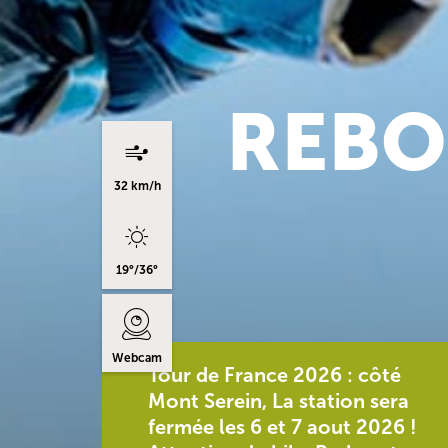
REBO
32 km/h
19°/36°
Webcam
Tour de France 2026 : côté
Mont Serein, La station sera
fermée les 6 et 7 aout 2026 !