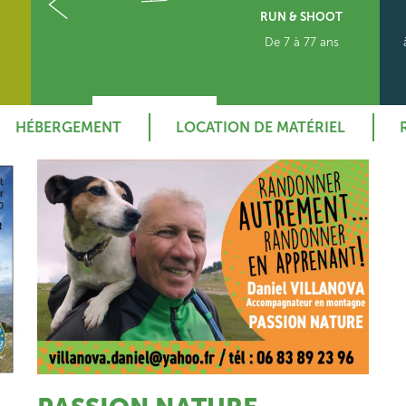
ALKART
RUN & SHOOT
de 10 ans
De 7 à 77 ans
HÉBERGEMENT
LOCATION DE MATÉRIEL